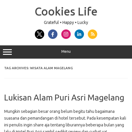
Skip
to
Cookies Life
content
Grateful • Happy • Lucky
Menu
TAG ARCHIVES:
WISATA ALAM MAGELANG
Lukisan Alam Puri Asri Magelang
Mungkin sebagian besar orang belum begitu tahu bagaimana
suasana dan pemandangan di hotel tersebut. Pada kesempatan kali
ini penulis ingin share aja tentang liburannya beberapa bulan yang
lalu di Hotel Puri Asri sambil sedikit review dan curhat ya!