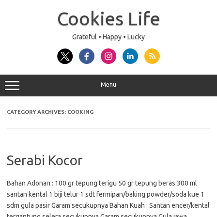
Skip
to
Cookies Life
content
Grateful • Happy • Lucky
Menu
CATEGORY ARCHIVES:
COOKING
Serabi Kocor
Bahan Adonan : 100 gr tepung terigu 50 gr tepung beras 300 ml
santan kental 1 biji telur 1 sdt fermipan/baking powder/soda kue 1
sdm gula pasir Garam secukupnya Bahan Kuah : Santan encer/kental
tergantung selera secukupnya Garam secukupnya Gula jawa