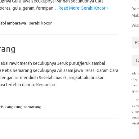
upnya Gula jawa secukupnya Pandan secukupnya Cara
beras, gula, garam, fermipan…
Read More: Serabi Kocor »
Rom
Mak
rabi ambarawa
,
serabi kocor
Wis
P
rang
T
 Cabai rawit merah secukupnya Jeruk purut/jeruk sambal
 Petis Semarang secukupnya Air asam jawa Terasi Garam Cara
adan
dengan air mendidih Setelah masak, angkat lalu tiriskan
chap
rasi terlebih dahulu Kemudian…
filos
spes
toraj
punc
tis kangkung semarang
dinn
sera
wisa