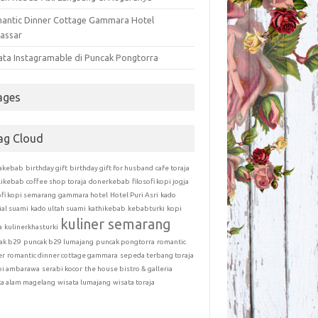
antic Dinner Cottage Gammara Hotel
assar
ata Instagramable di Puncak Pongtorra
ages
ag Cloud
akebab
birthday gift
birthday gift for husband
cafe toraja
likebab
coffee shop toraja
donerkebab
filosofi kopi jogja
ofi kopi semarang
gammara hotel
Hotel Puri Asri
kado
ial suami
kado ultah suami
kathikebab
kebabturki
kopi
kuliner semarang
a
kulinerkhasturki
ak b29
puncak b29 lumajang
puncak pongtorra
romantic
er
romantic dinner cottage gammara
sepeda terbang toraja
bi ambarawa
serabi kocor
the house bistro & galleria
ta alam magelang
wisata lumajang
wisata toraja