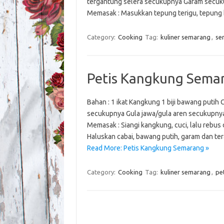
tergantung selera secukupnya Garam secuk
Memasak : Masukkan tepung terigu, tepung 
Category:
Cooking
Tag:
kuliner semarang
,
se
Petis Kangkung Sema
Bahan : 1 ikat Kangkung 1 biji bawang putih
secukupnya Gula jawa/gula aren secukupnya
Memasak : Siangi kangkung, cuci, lalu rebus 
Haluskan cabai, bawang putih, garam dan te
Read More: Petis Kangkung Semarang »
Category:
Cooking
Tag:
kuliner semarang
,
pe