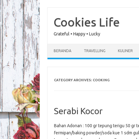
Skip
to
content
Cookies Life
Grateful • Happy • Lucky
BERANDA
TRAVELLING
KULINER
CATEGORY ARCHIVES:
COOKING
Serabi Kocor
Bahan Adonan : 100 gr tepung terigu 50 gr te
fermipan/baking powder/soda kue 1 sdm gul