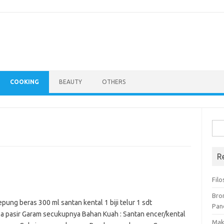
COOKING
BEAUTY
OTHERS
Cari
untu
R
Filo
Bro
pung beras 300 ml santan kental 1 biji telur 1 sdt
Pan
a pasir Garam secukupnya Bahan Kuah : Santan encer/kental
Mak